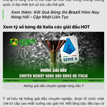
quốc vĩ đại nhất lịch sử túc cầu thế giới.
Xem thêm: Kết Quả Bóng Đá
Brazil
Hôm Nay
Nóng Hổi – Cập Nhật Liên Tục
Xem tỷ số bóng đá Italia các giải đấu HOT
Những giải đấu chuyên nghiệp hàng đầu Ý
Ý sở hữu hệ thống giải đấu chuyên nghiệp, được tổ chức chặt
chẽ từ cấp cao nhất xuống các giải trẻ. Mỗi tầng bậc đều tạo cơ