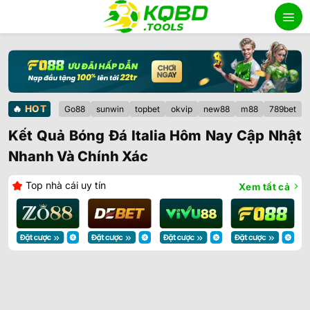
Bỏ
qua
nội
dung
🔥
HOT
Go88
sunwin
topbet
okvip
new88
m88
789bet
Kết Quả Bóng Đá Italia Hôm Nay Cập Nhật
Nhanh Và Chính Xác
Top nhà cái uy tín
Xem tất cả
Vin88