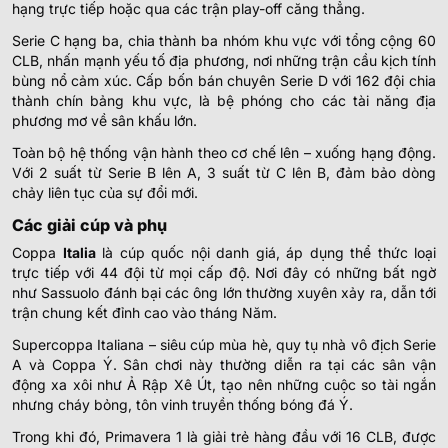
hạng trực tiếp hoặc qua các trận play-off căng thẳng.
Serie C hạng ba, chia thành ba nhóm khu vực với tổng cộng 60
CLB, nhấn mạnh yếu tố địa phương, nơi những trận cầu kịch tính
bùng nổ cảm xúc. Cấp bốn bán chuyên Serie D với 162 đội chia
thành chín bảng khu vực, là bệ phóng cho các tài năng địa
phương mơ về sân khấu lớn.
Toàn bộ hệ thống vận hành theo cơ chế lên – xuống hạng động.
Với 2 suất từ Serie B lên A, 3 suất từ C lên B, đảm bảo dòng
chảy liên tục của sự đổi mới.
Các giải cúp và phụ
Coppa
Italia
là cúp quốc nội danh giá, áp dụng thể thức loại
trực tiếp với 44 đội từ mọi cấp độ. Nơi đây có những bất ngờ
như Sassuolo đánh bại các ông lớn thường xuyên xảy ra, dẫn tới
trận chung kết đỉnh cao vào tháng Năm.
Supercoppa Italiana – siêu cúp mùa hè, quy tụ nhà vô địch Serie
A và Coppa Ý. Sân chơi này thường diễn ra tại các sân vận
động xa xôi như Ả Rập Xê Út, tạo nên những cuộc so tài ngắn
nhưng cháy bỏng, tôn vinh truyền thống bóng đá Ý.
Trong khi đó, Primavera 1 là giải trẻ hàng đầu với 16 CLB, được