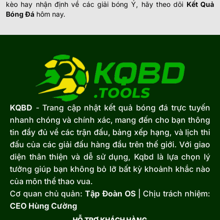
kèo hay nhận định về các giải bóng Ý, hãy theo dõi
Kết Quả
Bóng Đá
hôm nay.
KQBD
- Trang cập nhật kết quả bóng đá trực tuyến
nhanh chóng và chính xác, mang đến cho bạn thông
tin đầy đủ về các trận đấu, bảng xếp hạng, và lịch thi
đấu của các giải đấu hàng đầu trên thế giới. Với giao
diện thân thiện và dễ sử dụng, Kqbd là lựa chọn lý
tưởng giúp bạn không bỏ lỡ bất kỳ khoảnh khắc nào
của môn thể thao vua.
Cơ quan chủ quản:
Tập Đoàn OS
| Chịu trách nhiệm:
CEO Hùng Cường
HỖ TRỢ KHÁCH HÀNG