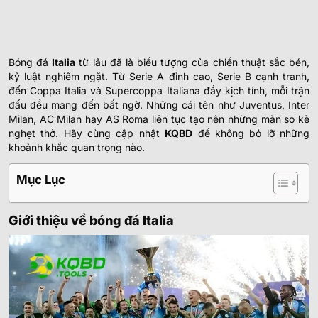
Bóng đá
Italia
từ lâu đã là biểu tượng của chiến thuật sắc bén,
kỷ luật nghiêm ngặt. Từ Serie A đỉnh cao, Serie B cạnh tranh,
đến Coppa Italia và Supercoppa Italiana đầy kịch tính, mỗi trận
đấu đều mang đến bất ngờ. Những cái tên như Juventus, Inter
Milan, AC Milan hay AS Roma liên tục tạo nên những màn so kè
nghẹt thở. Hãy cùng cập nhật
KQBD
để không bỏ lỡ những
khoảnh khắc quan trọng nào.
Mục Lục
Giới thiệu về bóng đá Italia