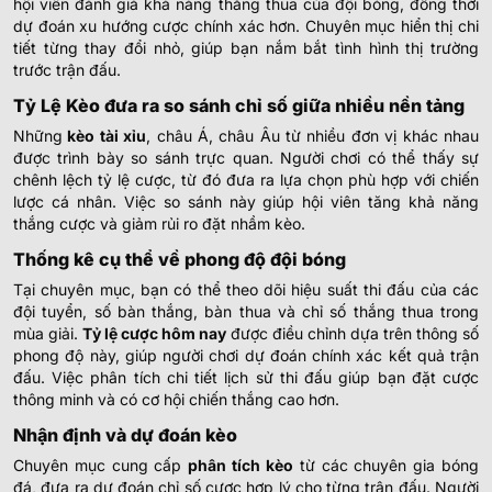
hội viên đánh giá khả năng thắng thua của đội bóng, đồng thời
dự đoán xu hướng cược chính xác hơn. Chuyên mục hiển thị chi
tiết từng thay đổi nhỏ, giúp bạn nắm bắt tình hình thị trường
trước trận đấu.
Tỷ Lệ Kèo đưa ra so sánh chỉ số giữa nhiều nền tảng
Những
kèo tài xỉu
, châu Á, châu Âu từ nhiều đơn vị khác nhau
được trình bày so sánh trực quan. Người chơi có thể thấy sự
chênh lệch tỷ lệ cược, từ đó đưa ra lựa chọn phù hợp với chiến
lược cá nhân. Việc so sánh này giúp hội viên tăng khả năng
thắng cược và giảm rủi ro đặt nhầm kèo.
Thống kê cụ thể về phong độ đội bóng
Tại chuyên mục, bạn có thể theo dõi hiệu suất thi đấu của các
đội tuyển, số bàn thắng, bàn thua và chỉ số thắng thua trong
mùa giải.
Tỷ lệ cược hôm nay
được điều chỉnh dựa trên thông số
phong độ này, giúp người chơi dự đoán chính xác kết quả trận
đấu. Việc phân tích chi tiết lịch sử thi đấu giúp bạn đặt cược
thông minh và có cơ hội chiến thắng cao hơn.
Nhận định và dự đoán kèo
Chuyên mục cung cấp
phân tích kèo
từ các chuyên gia bóng
đá, đưa ra dự đoán chỉ số cược hợp lý cho từng trận đấu. Người