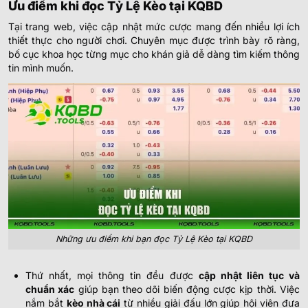
Ưu điểm khi đọc Tỷ Lệ Kèo tại KQBD
Tại trang web, việc cập nhật mức cược mang đến nhiều lợi ích
thiết thực cho người chơi. Chuyên mục được trình bày rõ ràng,
bố cục khoa học từng mục cho khán giả dễ dàng tìm kiếm thông
tin mình muốn.
Những ưu điểm khi bạn đọc Tỷ Lệ Kèo tại KQBD
Thứ nhất, mọi thông tin đều được
cập nhật liên tục và
chuẩn xác
giúp bạn theo dõi biến động cược kịp thời. Việc
nắm bắt
kèo nhà cái
từ nhiều giải đấu lớn giúp hội viên đưa