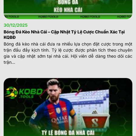
30/12/2025
Bóng Đá Kèo Nhà Cái – Cập Nhật Tỷ Lệ Cược Chuẩn Xác Tại
KQBĐ
Bóng đá kèo nhà cái đưa ra nhiều lựa chọn đặt cược trong một
trận đấu đầy kịch tính. Tỷ lệ cược được phân tích theo chuyên
gia và cập nhật sớm tại nhà cái. Hội viên dễ dàng theo dõi các
trận...