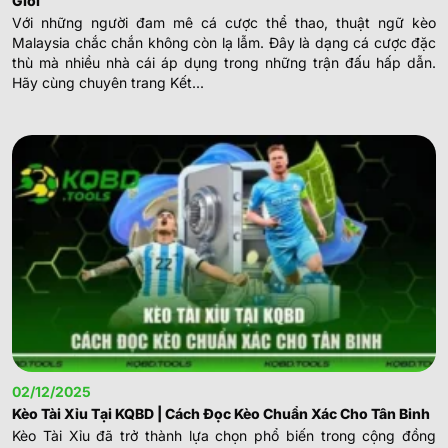
Giới
Với những người đam mê cá cược thể thao, thuật ngữ kèo
Malaysia chắc chắn không còn lạ lẫm. Đây là dạng cá cược đặc
thù mà nhiều nhà cái áp dụng trong những trận đấu hấp dẫn.
Hãy cùng chuyên trang Kết...
02/12/2025
Kèo Tài Xỉu Tại KQBD | Cách Đọc Kèo Chuẩn Xác Cho Tân Binh
Kèo Tài Xỉu đã trở thành lựa chọn phổ biến trong cộng đồng