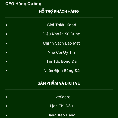
CEO Hùng Cường
HỖ TRỢ KHÁCH HÀNG
Giới Thiệu Kqbd
Điều Khoản Sử Dụng
Chính Sách Bảo Mật
Nhà Cái Uy Tín
Tin Tức Bóng Đá
Nhận Định Bóng Đá
SẢN PHẨM VÀ DỊCH VỤ
LiveScore
Lịch Thi Đấu
Bảng Xếp Hạng