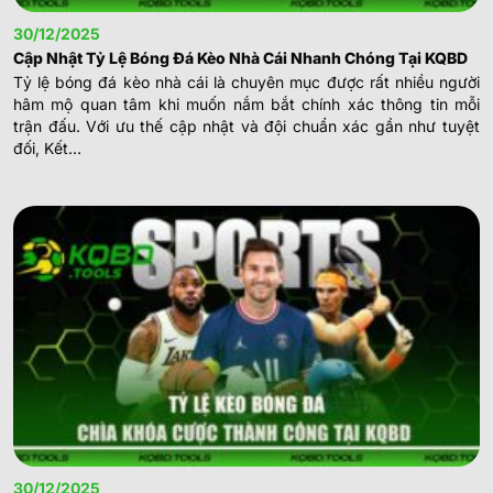
30/12/2025
Cập Nhật Tỷ Lệ Bóng Đá Kèo Nhà Cái Nhanh Chóng Tại KQBD
Tỷ lệ bóng đá kèo nhà cái là chuyên mục được rất nhiều người
hâm mộ quan tâm khi muốn nắm bắt chính xác thông tin mỗi
trận đấu. Với ưu thế cập nhật và đội chuẩn xác gần như tuyệt
đối, Kết...
30/12/2025