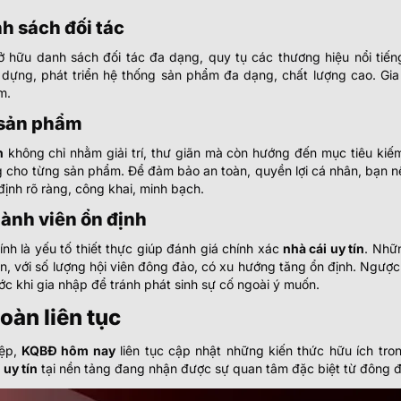
nh sách đối tác
 hữu danh sách đối tác đa dạng, quy tụ các thương hiệu nổi tiếng
y dựng, phát triển hệ thống sản phẩm đa dạng, chất lượng cao. Gi
m.
 sản phẩm
n
không chỉ nhằm giải trí, thư giãn mà còn hướng đến mục tiêu kiế
g cho từng sản phẩm. Để đảm bảo an toàn, quyền lợi cá nhân, bạn 
định rõ ràng, công khai, minh bạch.
hành viên ổn định
ính là yếu tố thiết thực giúp đánh giá chính xác
nhà cái uy tín
. Nhữ
, với số lượng hội viên đông đảo, có xu hướng tăng ổn định. Ngược l
ớc khi gia nhập để tránh phát sinh sự cố ngoài ý muốn.
oàn liên tục
iệp,
KQBĐ hôm nay
liên tục cập nhật những kiến thức hữu ích trong
 uy tín
tại nền tảng đang nhận được sự quan tâm đặc biệt từ đông 