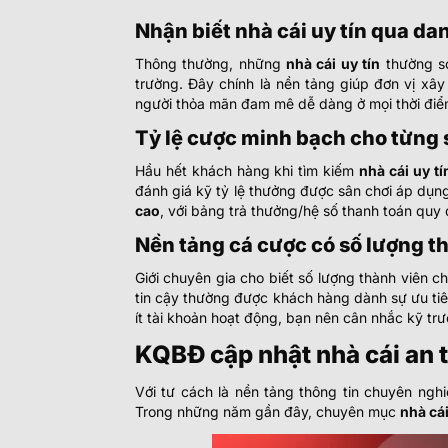
Nhận biết nhà cái uy tín qua da
Thông thường, những
nhà cái uy tín
thường sở
trường. Đây chính là nền tảng giúp đơn vị xâ
người thỏa mãn đam mê dễ dàng ở mọi thời điể
Tỷ lệ cược minh bạch cho từng
Hầu hết khách hàng khi tìm kiếm
nhà cái uy tí
đánh giá kỹ tỷ lệ thưởng được sân chơi áp dụn
cao
, với bảng trả thưởng/hệ số thanh toán quy 
Nền tảng cá cược có số lượng t
Giới chuyên gia cho biết số lượng thành viên ch
tin cậy thường được khách hàng dành sự ưu tiên
ít tài khoản hoạt động, bạn nên cân nhắc kỹ trư
KQBĐ cập nhật nhà cái an t
Với tư cách là nền tảng thông tin chuyên ngh
Trong những năm gần đây, chuyên mục
nhà cái