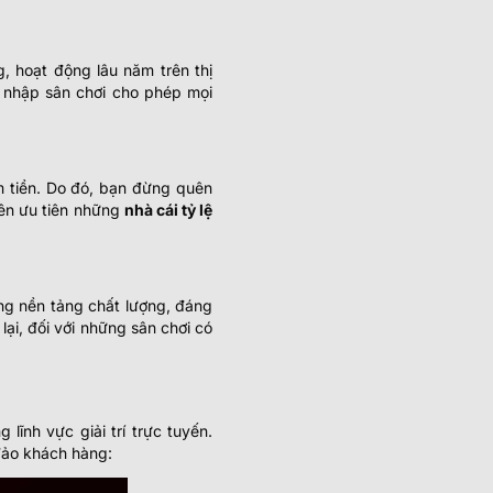
, hoạt động lâu năm trên thị
a nhập sân chơi cho phép mọi
m tiền. Do đó, bạn đừng quên
nên ưu tiên những
nhà cái tỷ lệ
ng nền tảng chất lượng, đáng
ại, đối với những sân chơi có
 lĩnh vực giải trí trực tuyến.
đảo khách hàng: