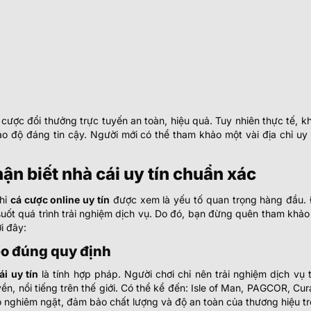
ược đổi thưởng trực tuyến an toàn, hiệu quả. Tuy nhiên thực tế, k
ảo độ đáng tin cậy. Người mới có thể tham khảo một vài địa chỉ uy
ận biết nhà cái uy tín chuẩn xác
chỉ
cá cược online uy tín
được xem là yếu tố quan trọng hàng đầu. 
suốt quá trình trải nghiệm dịch vụ. Do đó, bạn đừng quên tham khảo 
i đây:
o đúng quy định
ái uy tín
là tính hợp pháp. Người chơi chỉ nên trải nghiệm dịch vụ
n, nổi tiếng trên thế giới. Có thể kể đến: Isle of Man, PAGCOR, C
nghiêm ngặt, đảm bảo chất lượng và độ an toàn của thương hiệu tro