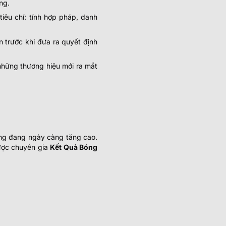
ng.
 tiêu chí: tính hợp pháp, danh
n trước khi đưa ra quyết định
 những thương hiệu mới ra mắt
ờng đang ngày càng tăng cao.
ợc chuyên gia
Kết Quả Bóng