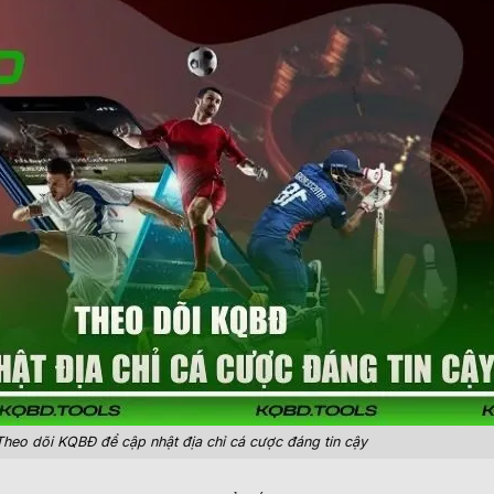
Theo dõi KQBĐ để cập nhật địa chỉ cá cược đáng tin cậy