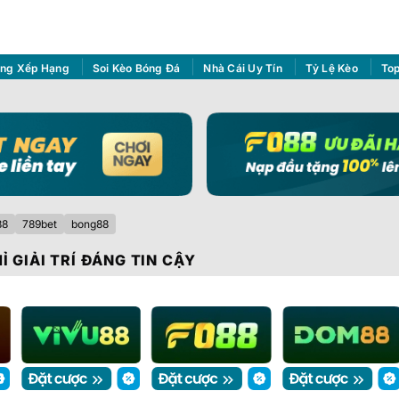
ng Xếp Hạng
Soi Kèo Bóng Đá
Nhà Cái Uy Tín
Tỷ Lệ Kèo
Top
88
789bet
bong88
Ỉ GIẢI TRÍ ĐÁNG TIN CẬY