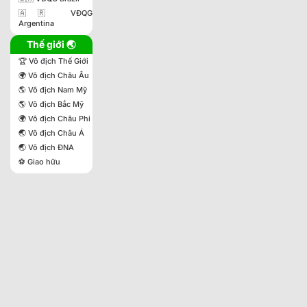
🇦🇷 VĐQG
Argentina
BÓNG ĐÁ
Ẩn
0
trận
[Hiển thị tất cả]
Thế giới 🌏
Kèo trực tuyến
Xem bóng
Hôm nay
Ng
🏆 Vô địch Thế Giới
🌍️ Vô địch Châu Âu
Trận Hot
Tất cả giải đấu
🌎️️ Vô địch Nam Mỹ
🌎️ Vô địch Bắc Mỹ
🌍️️ Vô địch Châu Phi
🌏️️ Vô địch Châu Á
🌏️️ Vô địch ĐNA
⚽️️️ Giao hữu