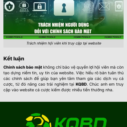
Trách nhiệm hội viên khi truy cập tại website
Kết luận
Chính sách bảo mật
không chỉ bảo vệ quyền lợi hội viên mà còn
tạo dựng niềm tin, uy tín của website. Việc hiểu rõ bản tuân thủ
các chính sách để giúp bạn yên tâm tham gia các dịch vụ cá
cược, từ đó nâng cao trải nghiệm tại
KQBD
. Chúc anh em truy
cập vào website cá cược kiếm được nhiều tiền thưởng nha.