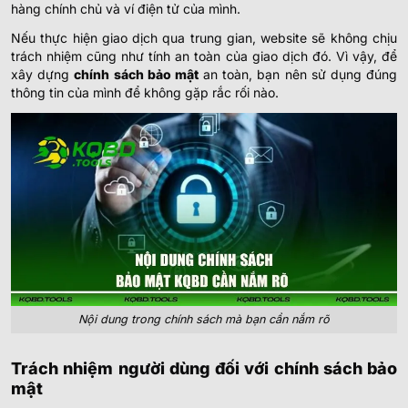
hàng chính chủ và ví điện tử của mình.
Nếu thực hiện giao dịch qua trung gian, website sẽ không chịu
trách nhiệm cũng như tính an toàn của giao dịch đó. Vì vậy, để
xây dựng
chính sách bảo mật
an toàn, bạn nên sử dụng đúng
thông tin của mình để không gặp rắc rối nào.
Nội dung trong chính sách mà bạn cần nắm rõ
Trách nhiệm người dùng đối với chính sách bảo
mật