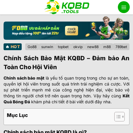
Bỏ
qua
nội
dung
🔥
HOT
Go88
sunwin
topbet
okvip
new88
m88
789bet
Chính Sách Bảo Mật KQBD – Đảm bảo An
Toàn Cho Hội Viên
Chính sách bảo mật
là yếu tố quan trọng trong cho sự an toàn,
quyền lợi hội viên trong suốt quá trình trải nghiệm cá cược. Với
sự phát triển mạnh mẽ của công nghệ hiện đại, việc bảo vệ
thông tin người chơi trở nên quan trọng hơn. Vậy hãy cùng
Kết
Quả Bóng Đá
khám phá chi tiết ở bài viết dưới đây nha.
Mục Lục
Chính sách bảo mật KQBD là gì?