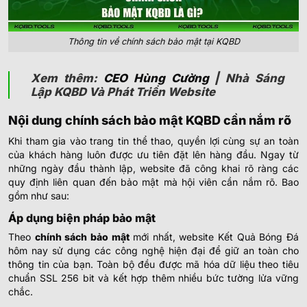
Thông tin về chính sách bảo mật tại KQBD
Xem thêm:
CEO Hùng Cường
| Nhà Sáng
Lập KQBD Và Phát Triển Website
Nội dung chính sách bảo mật KQBD cần nắm rõ
Khi tham gia vào trang tin thể thao, quyền lợi cùng sự an toàn
của khách hàng luôn được ưu tiên đặt lên hàng đầu. Ngay từ
những ngày đầu thành lập, website đã công khai rõ ràng các
quy định liên quan đến bảo mật mà hội viên cần nắm rõ. Bao
gồm như sau:
Áp dụng biện pháp bảo mật
Theo
chính sách bảo mật
mới nhất, website Kết Quả Bóng Đá
hôm nay sử dụng các công nghệ hiện đại để giữ an toàn cho
thông tin của bạn. Toàn bộ đều được mã hóa dữ liệu theo tiêu
chuẩn SSL 256 bit và kết hợp thêm nhiều bức tường lửa vững
chắc.