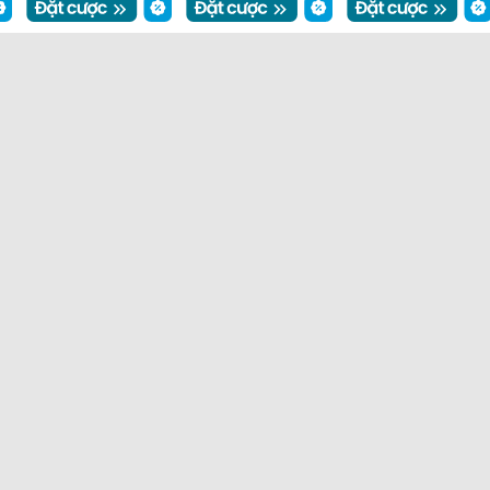
Theo Giải Đấu
Vin88
HDP
ỉ số
Đội khách
Chủ
Tỷ lệ
Khách
Không có dữ liệu vui lòng chọn bộ lọc khác