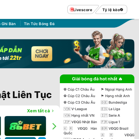
Livescore
Tỷ lệ kèo
 Ghi Bàn
Tin Tức Bóng Đá
Giải bóng đá hot nhất 🔥
⚽️ Cúp C1 Châu Âu
🏴󠁧󠁢󠁥󠁮󠁧󠁿 Ngoại Hạng Anh
ật Liên Tục
⚽️ Cúp C2 Châu Âu
🏴󠁧󠁢󠁥󠁮󠁧󠁿 Hạng nhất Anh
⚽️ Cúp C3 Châu Âu
🇩🇪 Bundesliga
🇻🇳 V-League
🇪🇸 La Liga
Xem tất cả
🇻🇳 Hạng nhất VN
🇮🇹 Serie A
🇯🇵 VĐQG Nhật Bản
🇫🇷 Ligue 1
🇰🇷 VĐQG Hàn
🇧🇷 VĐQG Brazil
Quốc
🇦🇷 VĐQG