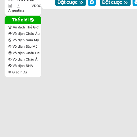
🇦🇷 VĐQG
Argentina
Thế giới 🌏
Asian View
Euro View
Tỷ Lệ
🏆 Vô địch Thế Giới
🌍️ Vô địch Châu Âu
BÓNG ĐÁ
🌎️️ Vô địch Nam Mỹ
🌎️ Vô địch Bắc Mỹ
Thời gian
Đội nhà
T
🌍️️ Vô địch Châu Phi
🌏️️ Vô địch Châu Á
🌏️️ Vô địch ĐNA
⚽️️️ Giao hữu