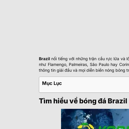
Brazil
nổi tiếng với những trận cầu rực lửa và l
như Flamengo, Palmeiras, São Paulo hay Cori
thông tin giải đấu và mọi diễn biến nóng bỏng t
Mục Lục
Tìm hiểu về bóng đá Brazil