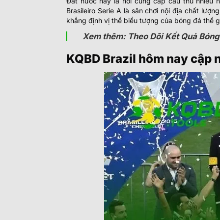
Đất nước này là nơi cung cấp cầu thủ nhiều n
Brasileiro Serie A là sân chơi nội địa chất lư
khẳng định vị thế biểu tượng của bóng đá thế gi
Xem thêm: Theo Dõi Kết Quả Bón
KQBD Brazil hôm nay cập n