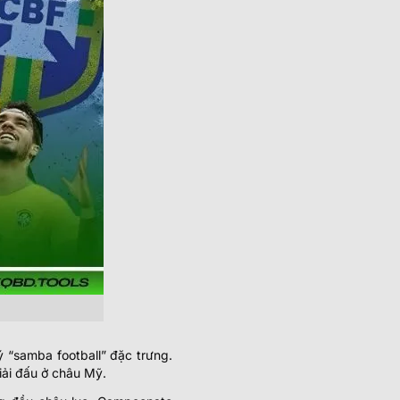
ý “samba football” đặc trưng.
iải đấu ở châu Mỹ.