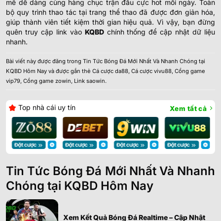
mê dễ dàng cùng hàng chục trận đấu cực hot mỗi ngày. Toàn
bộ quy trình thao tác tại trang thể thao đã được đơn giản hóa,
giúp thành viên tiết kiệm thời gian hiệu quả. Vì vậy, bạn đừng
quên truy cập link vào
KQBD
chính thống để cập nhật dữ liệu
nhanh.
Bài viết này được đăng trong
Tin Tức Bóng Đá Mới Nhất Và Nhanh Chóng tại
KQBD Hôm Nay
và được gắn thẻ
Cá cược da88
,
Cá cược vivu88
,
Cổng game
vip79
,
Cổng game zowin
,
Link saowin
.
Top nhà cái uy tín
Xem tất cả
Tin Tức Bóng Đá Mới Nhất Và Nhanh
Chóng tại KQBD Hôm Nay
Xem Kết Quả Bóng Đá Realtime – Cập Nhật