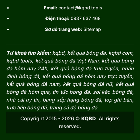
Email:
contact@kqbd.tools
Điện thoại:
0937 637 468
Sơ đồ trang web:
Sitemap
Từ khoá tìm kiếm:
kqbd, kết quả bóng đá, kqbd com,
kqbd tools, kết quả bóng đá Việt Nam, kết quả bóng
đá hôm nay 24h, kết quả bóng đá trực tuyến, nhận
định bóng đá, kết quả bóng đá hôm nay trực tuyến,
kết quả bóng đá nam, kết quả bóng đá nữ, kết quả
bóng đá hôm qua, tin tức bóng đá, soi kèo bóng đá,
nhà cái uy tín, bảng xếp hạng bóng đá, top ghi bàn,
trực tiếp bóng đá, trang cá độ bóng đá
.
Copyright 2015 - 2026 ©
KQBD
. All rights
reserved.