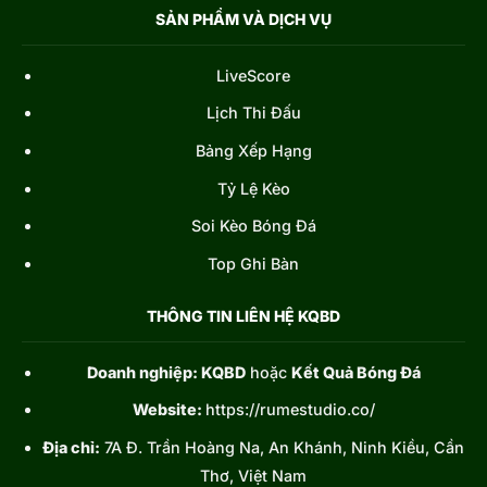
SẢN PHẨM VÀ DỊCH VỤ
LiveScore
Lịch Thi Đấu
Bảng Xếp Hạng
Tỷ Lệ Kèo
Soi Kèo Bóng Đá
Top Ghi Bàn
THÔNG TIN LIÊN HỆ KQBD
Doanh nghiệp: KQBD
hoặc
Kết Quả Bóng Đá
Website:
https://rumestudio.co/
Địa chỉ:
7A Đ. Trần Hoàng Na, An Khánh, Ninh Kiều, Cần
Thơ, Việt Nam