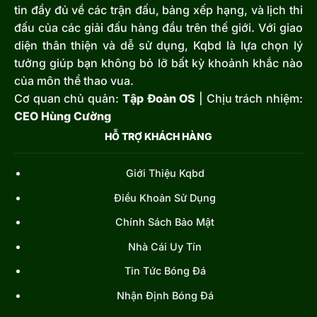
tin đầy đủ về các trận đấu, bảng xếp hạng, và lịch thi
đấu của các giải đấu hàng đầu trên thế giới. Với giao
diện thân thiện và dễ sử dụng, Kqbd là lựa chọn lý
tưởng giúp bạn không bỏ lỡ bất kỳ khoảnh khắc nào
của môn thể thao vua.
Cơ quan chủ quản:
Tập Đoàn OS
| Chịu trách nhiệm:
CEO Hùng Cường
HỖ TRỢ KHÁCH HÀNG
Giới Thiệu Kqbd
Điều Khoản Sử Dụng
Chính Sách Bảo Mật
Nhà Cái Uy Tín
Tin Tức Bóng Đá
Nhận Định Bóng Đá