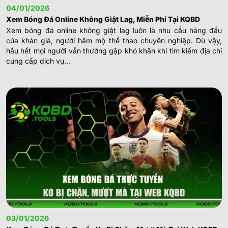
04/01/2026
Xem Bóng Đá Online Không Giật Lag, Miễn Phí Tại KQBD
Xem bóng đá online không giật lag luôn là nhu cầu hàng đầu
của khán giả, người hâm mộ thể thao chuyên nghiệp. Dù vậy,
hầu hết mọi người vẫn thường gặp khó khăn khi tìm kiếm địa chỉ
cung cấp dịch vụ...
03/01/2026