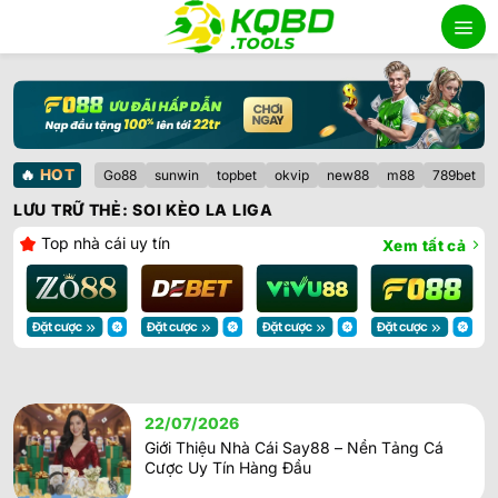
Bỏ
qua
nội
dung
🔥
HOT
Go88
sunwin
topbet
okvip
new88
m88
789bet
LƯU TRỮ THẺ:
SOI KÈO LA LIGA
Top nhà cái uy tín
Xem tất cả
02/12/2025
Soi Kèo Bóng Đá Tây Ban Nha Chuẩn Xác
Cho Dân Cược
22/07/2026
Giới Thiệu Nhà Cái Say88 – Nền Tảng Cá
Cược Uy Tín Hàng Đầu