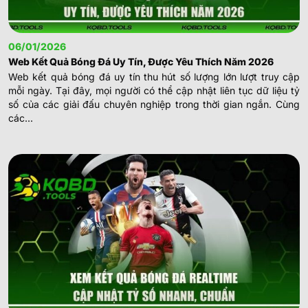
06/01/2026
Web Kết Quả Bóng Đá Uy Tín, Được Yêu Thích Năm 2026
Web kết quả bóng đá uy tín thu hút số lượng lớn lượt truy cập
mỗi ngày. Tại đây, mọi người có thể cập nhật liên tục dữ liệu tỷ
số của các giải đấu chuyên nghiệp trong thời gian ngắn. Cùng
các...