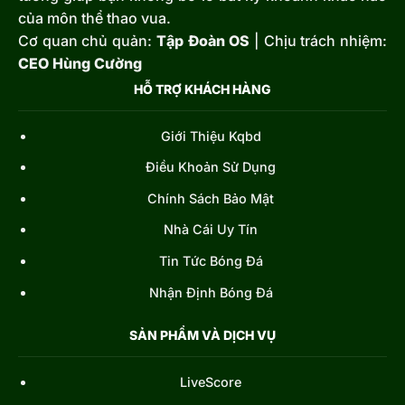
của môn thể thao vua.
Cơ quan chủ quản:
Tập Đoàn OS
| Chịu trách nhiệm:
CEO Hùng Cường
HỖ TRỢ KHÁCH HÀNG
Giới Thiệu Kqbd
Điều Khoản Sử Dụng
Chính Sách Bảo Mật
Nhà Cái Uy Tín
Tin Tức Bóng Đá
Nhận Định Bóng Đá
SẢN PHẨM VÀ DỊCH VỤ
LiveScore