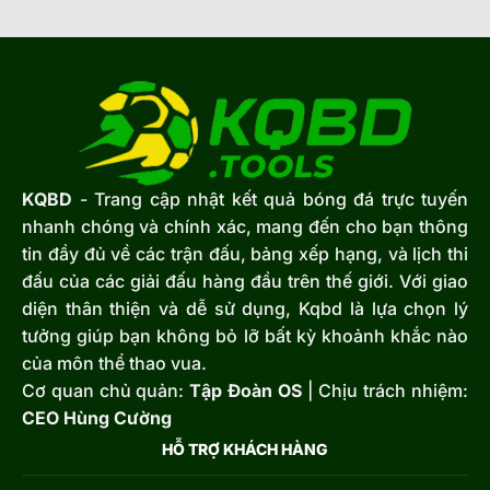
KQBD
- Trang cập nhật kết quả bóng đá trực tuyến
nhanh chóng và chính xác, mang đến cho bạn thông
tin đầy đủ về các trận đấu, bảng xếp hạng, và lịch thi
đấu của các giải đấu hàng đầu trên thế giới. Với giao
diện thân thiện và dễ sử dụng, Kqbd là lựa chọn lý
tưởng giúp bạn không bỏ lỡ bất kỳ khoảnh khắc nào
của môn thể thao vua.
Cơ quan chủ quản:
Tập Đoàn OS
| Chịu trách nhiệm:
CEO Hùng Cường
HỖ TRỢ KHÁCH HÀNG