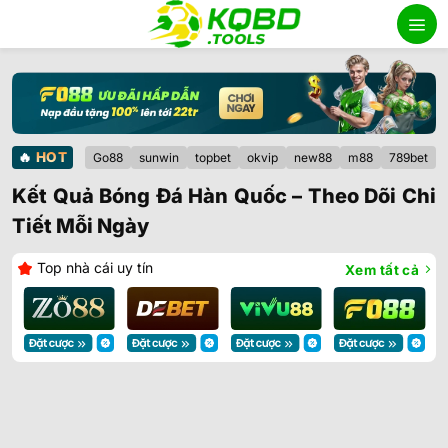
Bỏ
qua
nội
dung
🔥
HOT
Go88
sunwin
topbet
okvip
new88
m88
789bet
Kết Quả Bóng Đá Hàn Quốc – Theo Dõi Chi
Tiết Mỗi Ngày
Top nhà cái uy tín
Xem tất cả
Vin88